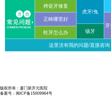
烤瓷牙修复
虎牙/兔
正畸哪里好
牙
镶牙
蛀牙怎么办
这里没有我的问题/直接咨询
版权所有：厦门新开元医院
备案号：闽ICP备15009964号