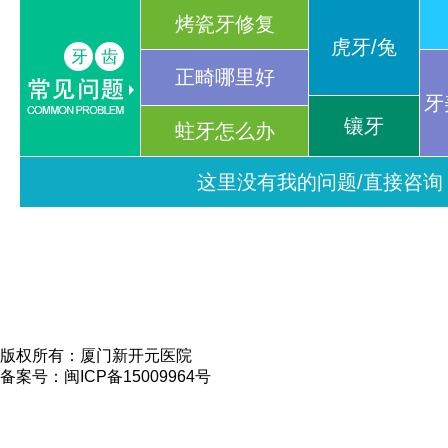
烤瓷牙修复
虎牙/兔
正畸哪里好
牙
镶牙
蛀牙怎么办
这里没有我的问题/直接咨询
版权所有：厦门新开元医院
备案号：闽ICP备15009964号