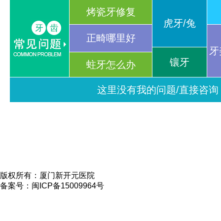
烤瓷牙修复
虎牙/兔
正畸哪里好
牙
镶牙
蛀牙怎么办
这里没有我的问题/直接咨询
版权所有：厦门新开元医院
备案号：闽ICP备15009964号